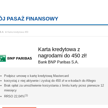
ÓJ PASAŻ FINANSOWY
KREDYTY MIESZKANIOWE, KONT
S.A.
Karta kredytowa 450
Karta kredytowa z
nagrodami do 450 zł!
Bank BNP Paribas S.A.
Podpisz umowę o kartę kredytową Mastercard
korzystaj z niej aktywnie i zyskaj do 450 zł w e-kodach do Allegro
Brak opłat za umożliwienie korzystania z limitu karty przez pierwsze 12
miesięcy
(1)
RRSO 22,04%