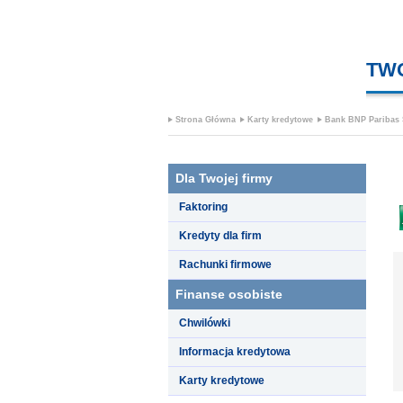
TW
Strona Główna
Karty kredytowe
Bank BNP Paribas 
Dla Twojej firmy
Faktoring
Kredyty dla firm
Rachunki firmowe
Finanse osobiste
Chwilówki
Informacja kredytowa
Karty kredytowe