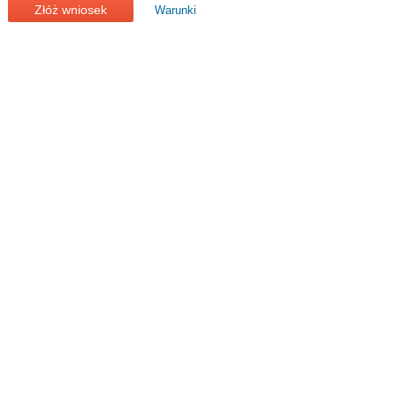
Złóż wniosek
Warunki