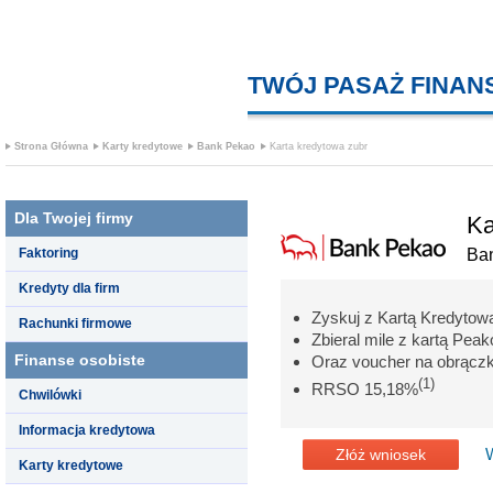
TWÓJ PASAŻ FINA
Strona Główna
Karty kredytowe
Bank Pekao
Karta kredytowa zubr
Dla Twojej firmy
Ka
Faktoring
Ba
Kredyty dla firm
Zyskuj z Kartą Kredytow
Rachunki firmowe
Zbieral mile z kartą Peak
Finanse osobiste
Oraz voucher na obrączkę
(1)
RRSO 15,18%
Chwilówki
Informacja kredytowa
Złóż wniosek
Karty kredytowe