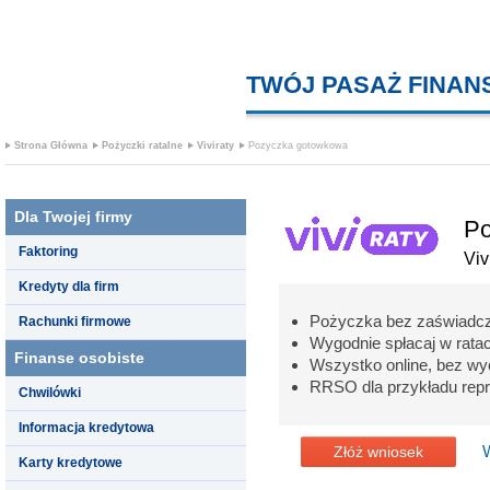
TWÓJ PASAŻ FINA
Strona Główna
Pożyczki ratalne
Viviraty
Pozyczka gotowkowa
Dla Twojej firmy
Po
Faktoring
Viv
Kredyty dla firm
Pożyczka bez zaświadcze
Rachunki firmowe
Wygodnie spłacaj w rata
Finanse osobiste
Wszystko online, bez w
RRSO dla przykładu rep
Chwilówki
Informacja kredytowa
Złóż wniosek
Karty kredytowe