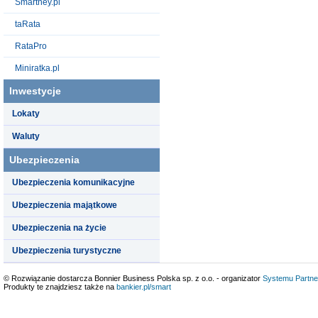
Smartney.pl
taRata
RataPro
Miniratka.pl
Inwestycje
Lokaty
Waluty
Ubezpieczenia
Ubezpieczenia komunikacyjne
Ubezpieczenia majątkowe
Ubezpieczenia na życie
Ubezpieczenia turystyczne
© Rozwiązanie dostarcza Bonnier Business Polska sp. z o.o. - organizator
Systemu Partne
Produkty te znajdziesz także na
bankier.pl/smart