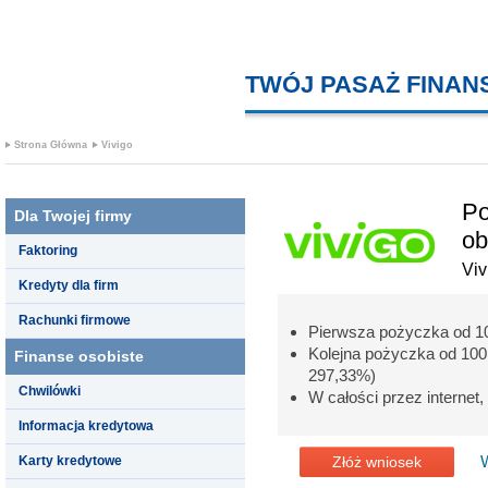
TWÓJ PASAŻ FINA
Strona Główna
Vivigo
Po
Dla Twojej firmy
ob
Faktoring
Viv
Kredyty dla firm
Rachunki firmowe
Pierwsza pożyczka od 10
Kolejna pożyczka od 100
Finanse osobiste
297,33%)
Chwilówki
W całości przez interne
Informacja kredytowa
Karty kredytowe
Złóż wniosek