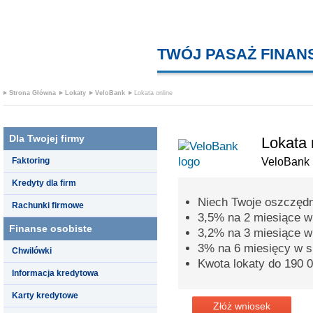
TWÓJ PASAŻ FINA
Strona Główna
Lokaty
VeloBank
Lokata online
Dla Twojej firmy
Lokata
Faktoring
VeloBank
Kredyty dla firm
Niech Twoje oszczędn
Rachunki firmowe
3,5% na 2 miesiące w 
Finanse osobiste
3,2% na 3 miesiące w 
3% na 6 miesięcy w s
Chwilówki
Kwota lokaty do 190 0
Informacja kredytowa
Karty kredytowe
Złóż wniosek