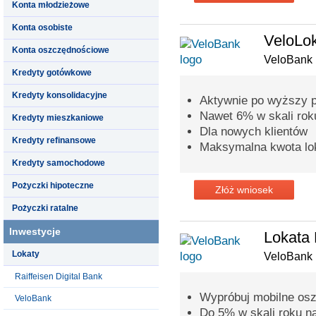
Konta młodzieżowe
Konta osobiste
VeloLok
Konta oszczędnościowe
VeloBank
Kredyty gotówkowe
Kredyty konsolidacyjne
Aktywnie po wyższy p
Nawet 6% w skali rok
Kredyty mieszkaniowe
Dla nowych klientów
Kredyty refinansowe
Maksymalna kwota lok
Kredyty samochodowe
Pożyczki hipoteczne
Złóż wniosek
Pożyczki ratalne
Inwestycje
Lokata 
Lokaty
VeloBank
Raiffeisen Digital Bank
Wypróbuj mobilne osz
VeloBank
Do 5% w skali roku n