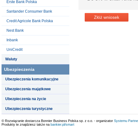
Erste Bank Polska
Santander Consumer Bank
Złóż wniosek
Credit Agricole Bank Polska
Nest Bank
Inbank
UniCredit
Waluty
Ubezpieczenia
Ubezpieczenia komunikacyjne
Ubezpieczenia majątkowe
Ubezpieczenia na życie
Ubezpieczenia turystyczne
© Rozwiązanie dostarcza Bonnier Business Polska sp. z o.o. - organizator
Systemu Partne
Produkty te znajdziesz także na
bankier.pl/smart