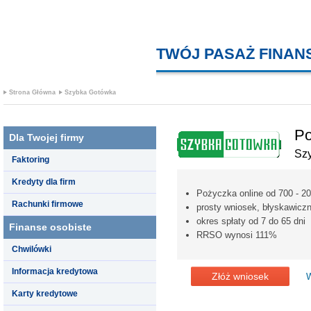
TWÓJ PASAŻ FINA
Strona Główna
Szybka Gotówka
Po
Dla Twojej firmy
Sz
Faktoring
Kredyty dla firm
Pożyczka online od 700 - 20
Rachunki firmowe
prosty wniosek, błyskawicz
okres spłaty od 7 do 65 dni
Finanse osobiste
RRSO wynosi 111%
Chwilówki
Informacja kredytowa
Złóż wniosek
W
Karty kredytowe