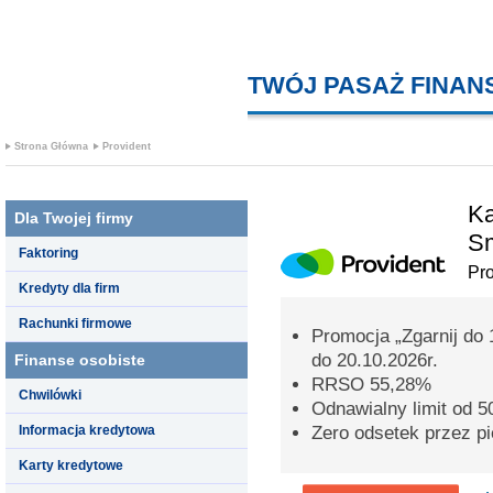
TWÓJ PASAŻ FINA
Strona Główna
Provident
Ka
Dla Twojej firmy
S
Faktoring
Pro
Kredyty dla firm
Rachunki firmowe
Promocja „Zgarnij do 
do 20.10.2026r.
Finanse osobiste
RRSO 55,28%
Chwilówki
Odnawialny limit od 50
Informacja kredytowa
Zero odsetek przez pi
Karty kredytowe