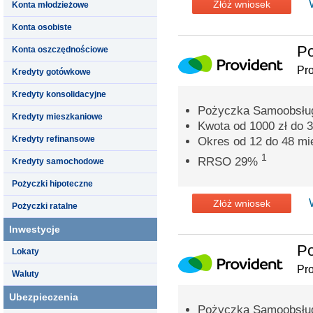
Złóż wniosek
Konta młodzieżowe
Konta osobiste
Po
Konta oszczędnościowe
Pro
Kredyty gotówkowe
Kredyty konsolidacyjne
Pożyczka Samoobsług
Kredyty mieszkaniowe
Kwota od 1000 zł do 3
Kredyty refinansowe
Okres od 12 do 48 mi
1
RRSO 29%
Kredyty samochodowe
Pożyczki hipoteczne
Złóż wniosek
Pożyczki ratalne
Inwestycje
P
Lokaty
Pro
Waluty
Ubezpieczenia
Pożyczka Samoobsług