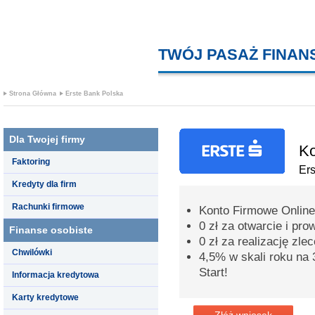
TWÓJ PASAŻ FINA
Strona Główna
Erste Bank Polska
Dla Twojej firmy
Ko
Faktoring
Er
Kredyty dla firm
Rachunki firmowe
Konto Firmowe Online
0 zł za otwarcie i pr
Finanse osobiste
0 zł za realizację zle
Chwilówki
4,5% w skali roku na 
Start!
Informacja kredytowa
Karty kredytowe
Złóż wniosek