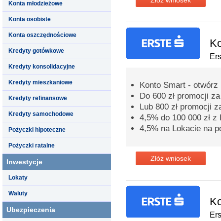
Konta młodzieżowe
Konta osobiste
Konta oszczędnościowe
Ko
Kredyty gotówkowe
Er
Kredyty konsolidacyjne
Kredyty mieszkaniowe
Konto Smart - otwórz 
Do 600 zł promocji z
Kredyty refinansowe
Lub 800 zł promocji z
Kredyty samochodowe
4,5% do 100 000 zł 
4,5% na Lokacie na p
Pożyczki hipoteczne
Pożyczki ratalne
Złóż wniosek
Inwestycje
Lokaty
Waluty
Ko
Ubezpieczenia
Er