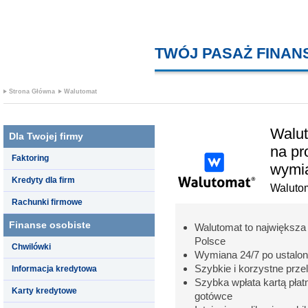
TWÓJ PASAŻ FINA
Strona Główna
Walutomat
Walu
Dla Twojej firmy
na pr
Faktoring
wymia
Kredyty dla firm
Waluto
Rachunki firmowe
Finanse osobiste
Walutomat to największa 
Polsce
Chwilówki
Wymiana 24/7 po ustalon
Szybkie i korzystne prz
Informacja kredytowa
Szybka wpłata kartą pła
Karty kredytowe
gotówce