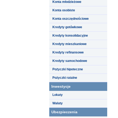
Konta młodzieżowe
Konta osobiste
Konta oszczędnościowe
Kredyty gotówkowe
Kredyty konsolidacyjne
Kredyty mieszkaniowe
Kredyty refinansowe
Kredyty samochodowe
Pożyczki hipoteczne
Pożyczki ratalne
Inwestycje
Lokaty
Waluty
Ubezpieczenia