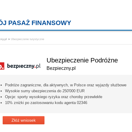
ÓJ PASAŻ FINANSOWY
KREDYTY MIESZKANIOWE, KONT
ny.pl
Ubezpieczenie turystyczne
Ubezpieczenie Podróżne
Bezpieczny.pl
Podróże zagraniczne, dla aktywnych, w Polsce oraz wyjazdy służbowe
Wysokie sumy ubezpieczenia do 250'000 EUR
Opcje: sporty wysokiego ryzyka oraz choroby przewlekłe
10% zniżki po zastosowaniu kodu agenta 02346
Złóż wniosek