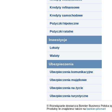
Kredyty refinansowe
Kredyty samochodowe
Pożyczki hipoteczne
Pożyczki ratalne
Inwestycje
Lokaty
Waluty
Ubezpieczenia
Ubezpieczenia komunikacyjne
Ubezpieczenia majątkowe
Ubezpieczenia na życie
Ubezpieczenia turystyczne
© Rozwiązanie dostarcza Bonnier Business Polska sp.
Produkty te znajdziesz także na
bankier.pl/smart