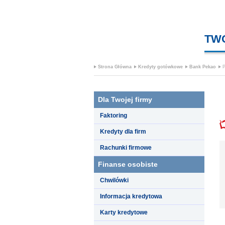
TW
Strona Główna
Kredyty gotówkowe
Bank Pekao
P
Dla Twojej firmy
Faktoring
Kredyty dla firm
Rachunki firmowe
Finanse osobiste
Chwilówki
Informacja kredytowa
Karty kredytowe