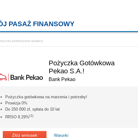
ÓJ PASAŻ FINANSOWY
KREDYTY MIESZKANIOWE, KONT
ozyczka przekorzystna wydawcy
Pożyczka Gotówkowa
Pekao S.A.!
Bank Pekao
Pożyczka gotówkowa na marzenia i potrzeby!
Prowizja 0%
Do 250 000 zł, spłata do 10 lat
(1)
RRSO 8,29%
Złóż wniosek
Warunki